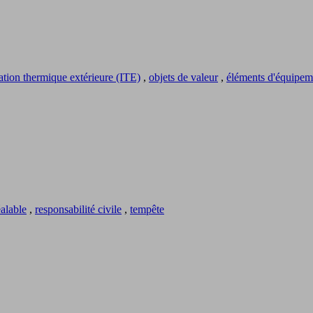
lation thermique extérieure (ITE)
,
objets de valeur
,
éléments d'équipem
éalable
,
responsabilité civile
,
tempête