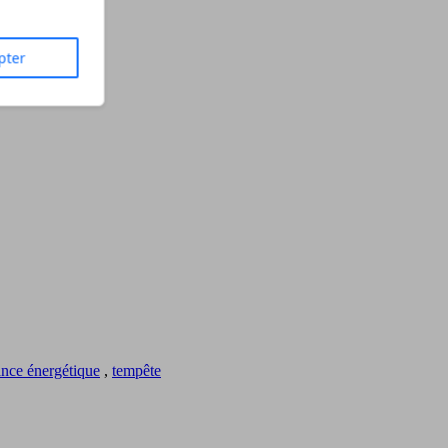
pter
nce énergétique
,
tempête