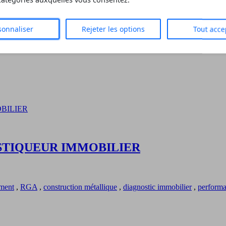
 catégories auxquelles vous consentez.
éseau
sonnaliser
Rejeter les options
Tout acce
STIQUEUR IMMOBILIER
iment
,
RGA
,
construction métallique
,
diagnostic immobilier
,
performa