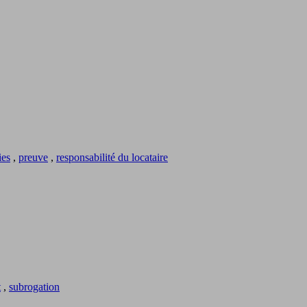
ies
,
preuve
,
responsabilité du locataire
t
,
subrogation