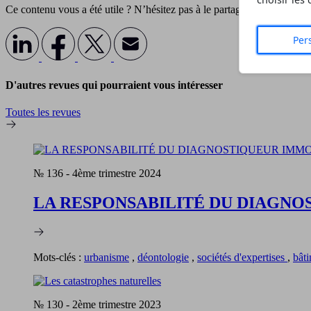
choisir les
Ce contenu vous a été utile ? N’hésitez pas à le partagez avec votre r
Per
D'autres revues qui pourraient vous intéresser
Toutes les revues
№ 136
-
4ème trimestre 2024
LA RESPONSABILITÉ DU DIAGNO
Mots-clés :
urbanisme
,
déontologie
,
sociétés d'expertises
,
bât
№ 130
-
2ème trimestre 2023