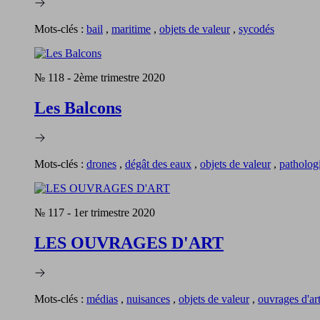
Mots-clés :
bail
,
maritime
,
objets de valeur
,
sycodés
№ 118
-
2ème trimestre 2020
Les Balcons
Mots-clés :
drones
,
dégât des eaux
,
objets de valeur
,
patholog
№ 117
-
1er trimestre 2020
LES OUVRAGES D'ART
Mots-clés :
médias
,
nuisances
,
objets de valeur
,
ouvrages d'ar