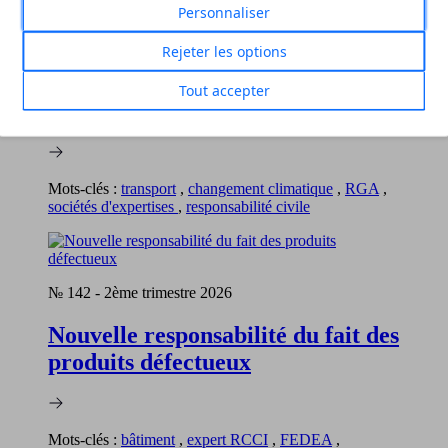
Personnaliser
№ 143
-
3ème trimestre 2026
Rejeter les options
Litiges acoustiques :
responsabilités, réglementations
Tout accepter
et rôle de l’expert
Mots-clés :
transport
,
changement climatique
,
RGA
,
sociétés d'expertises
,
responsabilité civile
№ 142
-
2ème trimestre 2026
Nouvelle responsabilité du fait des
produits défectueux
Mots-clés :
bâtiment
,
expert RCCI
,
FEDEA
,