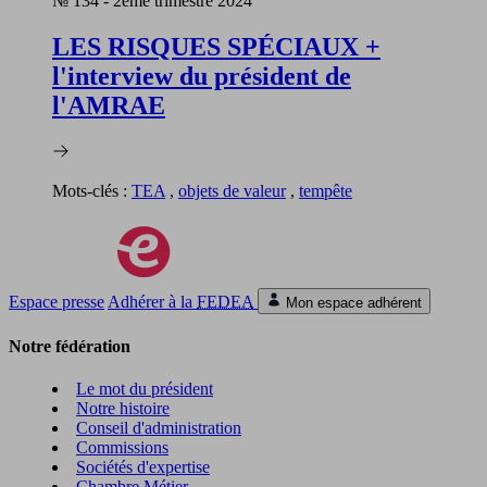
№ 134
-
2ème trimestre 2024
LES RISQUES SPÉCIAUX +
l'interview du président de
l'AMRAE
Mots-clés :
TEA
,
objets de valeur
,
tempête
Espace presse
Adhérer à la
FEDEA
Mon espace adhérent
Notre fédération
Le mot du président
Notre histoire
Conseil d'administration
Commissions
Sociétés d'expertise
Chambre Métier