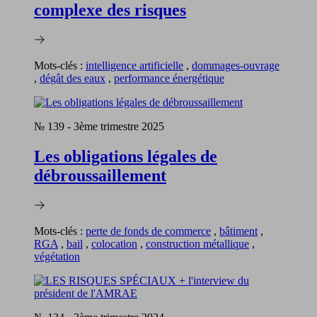
complexe des risques
Mots-clés :
intelligence artificielle
,
dommages-ouvrage
,
dégât des eaux
,
performance énergétique
№ 139
-
3ème trimestre 2025
Les obligations légales de
débroussaillement
Mots-clés :
perte de fonds de commerce
,
bâtiment
,
RGA
,
bail
,
colocation
,
construction métallique
,
végétation