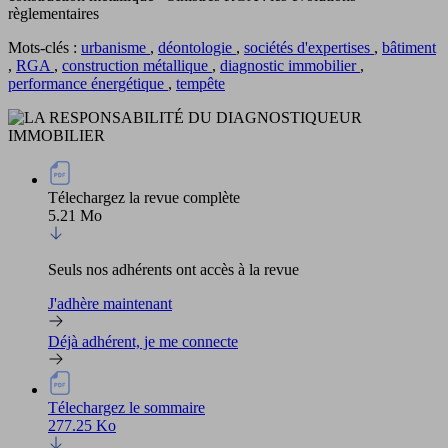
règlementaires
Mots-clés :
urbanisme
,
déontologie
,
sociétés d'expertises
,
bâtiment
,
RGA
,
construction métallique
,
diagnostic immobilier
,
performance énergétique
,
tempête
Télechargez la revue complète
5.21 Mo
Seuls nos adhérents ont accès à la revue
J'adhère maintenant
Déjà adhérent, je me connecte
Télechargez le sommaire
277.25 Ko