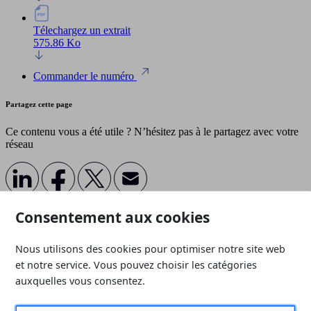
Télechargez un extrait
575.86 Ko
Commander le numéro
Partagez cette page
Ce contenu vous a été utile ? N’hésitez pas à le partagez avec votre
réseau
Consentement aux cookies
D'autres revues qui pourraient vous intéresser
Toutes les revues
Nous utilisons des cookies pour optimiser notre site web
et notre service. Vous pouvez choisir les catégories
auxquelles vous consentez.