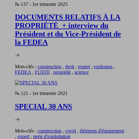
№ 137
-
1er trimestre 2025
DOCUMENTS RELATIFS À LA
PROPRIÉTÉ + interview du
Président et du Vice-Président de
la FEDEA
Mots-clés :
construction
,
droit
,
expert
,
explosion
,
FEDEA
,
FUEDI
,
propriété
,
science
№ 121
-
1er trimestre 2021
SPECIAL 30 ANS
Mots-clés :
construction
,
covid
,
éléments d'équipement
,
expert
,
perte d'exploitation