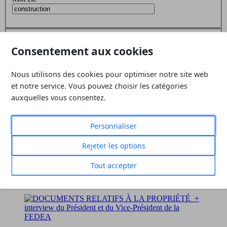
Filtrer
Réinitialiser
Consentement aux cookies
4 revues correspondent à vos critères
Nous utilisons des cookies pour optimiser notre site web
et notre service. Vous pouvez choisir les catégories
№ 141
-
1er trimestre 2026
auxquelles vous consentez.
Bois et humidité : pathologies,
Personnaliser
sinistralité et prévention
Rejeter les options
Tout accepter
Mots-clés :
agricole
,
catastrophes naturelles
,
construction
,
déontologie