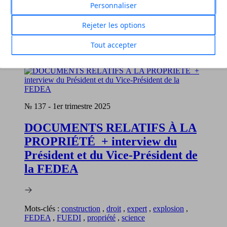
Personnaliser
Rejeter les options
Filtrer
Réinitialiser
Tout accepter
2 revues correspondent à vos critères
№ 137
-
1er trimestre 2025
DOCUMENTS RELATIFS À LA
PROPRIÉTÉ + interview du
Président et du Vice-Président de
la FEDEA
Mots-clés :
construction
,
droit
,
expert
,
explosion
,
FEDEA
,
FUEDI
,
propriété
,
science