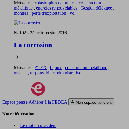
Mots-clés :
catastrophes naturelles
,
construction
métallique
,
énergies renouvelables
,
Gestion déléguée
,
montres
,
perte d'exploitation
,
vol
№ 102
-
2ème trimestre 2016
La corrosion
Mots-clés :
ATEX
,
bijoux
,
construction métallique
,
médias
,
responsabilité administrative
Espace presse
Adhérer à la
FEDEA
Mon espace adhérent
Notre fédération
Le mot du président