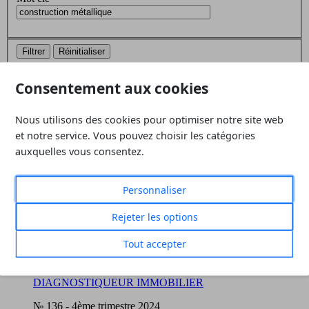
Filtrer
Réinitialiser
4 revues correspondent à vos critères
Consentement aux cookies
Nous utilisons des cookies pour optimiser notre site web
№ 139
-
3ème trimestre 2025
et notre service. Vous pouvez choisir les catégories
Les obligations légales de
auxquelles vous consentez.
débroussaillement
Personnaliser
Rejeter les options
Mots-clés :
bail
,
bâtiment
,
colocation
,
construction
métallique
,
perte de fonds de commerce
,
RGA
,
Tout accepter
végétation
№ 136
-
4ème trimestre 2024