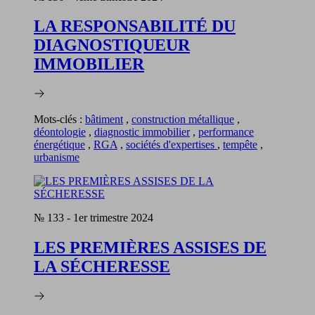
LA RESPONSABILITÉ DU
DIAGNOSTIQUEUR
IMMOBILIER
Mots-clés :
bâtiment
,
construction métallique
,
déontologie
,
diagnostic immobilier
,
performance
énergétique
,
RGA
,
sociétés d'expertises
,
tempête
,
urbanisme
№ 133
-
1er trimestre 2024
LES PREMIÈRES ASSISES DE
LA SÉCHERESSE