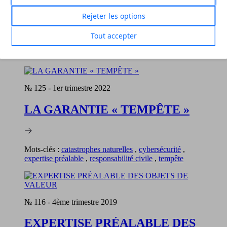
Rejeter les options
Tout accepter
Filtrer
Réinitialiser
2 revues correspondent à vos critères
№ 125
-
1er trimestre 2022
LA GARANTIE « TEMPÊTE »
Mots-clés :
catastrophes naturelles
,
cybersécurité
,
expertise préalable
,
responsabilité civile
,
tempête
№ 116
-
4ème trimestre 2019
EXPERTISE PRÉALABLE DES