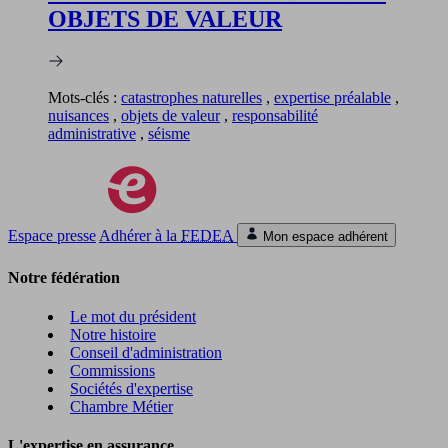
OBJETS DE VALEUR
Mots-clés :
catastrophes naturelles
,
expertise préalable
,
nuisances
,
objets de valeur
,
responsabilité
administrative
,
séisme
Espace presse
Adhérer à la
FEDEA
Mon espace adhérent
Notre fédération
Le mot du président
Notre histoire
Conseil d'administration
Commissions
Sociétés d'expertise
Chambre Métier
L'expertise en assurance