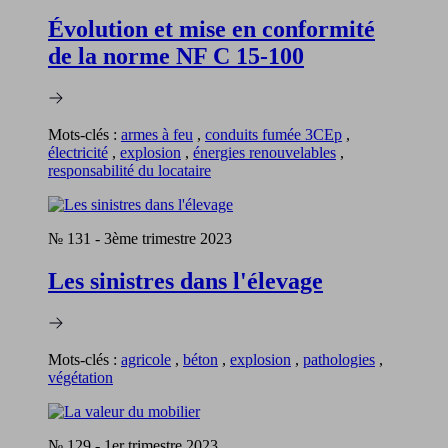
Évolution et mise en conformité
de la norme NF C 15-100
Mots-clés :
armes à feu
,
conduits fumée 3CEp
,
électricité
,
explosion
,
énergies renouvelables
,
responsabilité du locataire
№ 131
-
3ème trimestre 2023
Les sinistres dans l'élevage
Mots-clés :
agricole
,
béton
,
explosion
,
pathologies
,
végétation
№ 129
-
1er trimestre 2023