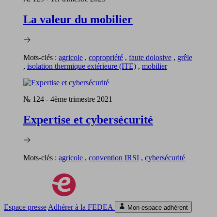
La valeur du mobilier
Mots-clés :
agricole
,
copropriété
,
faute dolosive
,
grêle
,
isolation thermique extérieure (ITE)
,
mobilier
№ 124
-
4ème trimestre 2021
Expertise et cybersécurité
Mots-clés :
agricole
,
convention IRSI
,
cybersécurité
Espace presse
Adhérer à la
FEDEA
Mon espace adhérent