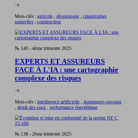
Mots-clés :
agricole
,
déontologie
,
catastrophes
naturelles
,
construction
№ 140
-
4ème trimestre 2025
EXPERTS ET ASSUREURS
FACE À L'IA : une cartographie
complexe des risques
Mots-clés :
intelligence artificielle
,
dommages-ouvrage
,
dégât des eaux
,
performance énergétique
№ 138
-
2ème trimestre 2025