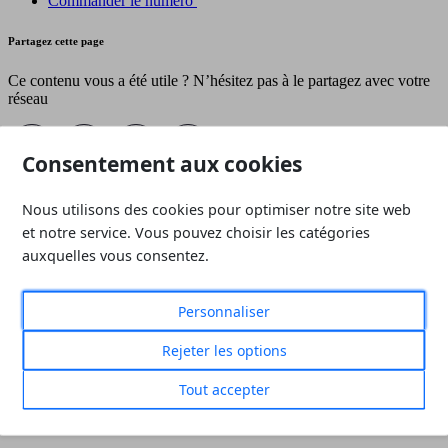
Commander le numéro
Partagez cette page
Ce contenu vous a été utile ? N’hésitez pas à le partagez avec votre
réseau
Consentement aux cookies
D'autres revues qui pourraient vous intéresser
Nous utilisons des cookies pour optimiser notre site web
et notre service. Vous pouvez choisir les catégories
Toutes les revues
auxquelles vous consentez.
Personnaliser
Rejeter les options
№ 141
-
1er trimestre 2026
Tout accepter
Bois et humidité : pathologies,
sinistralité et prévention