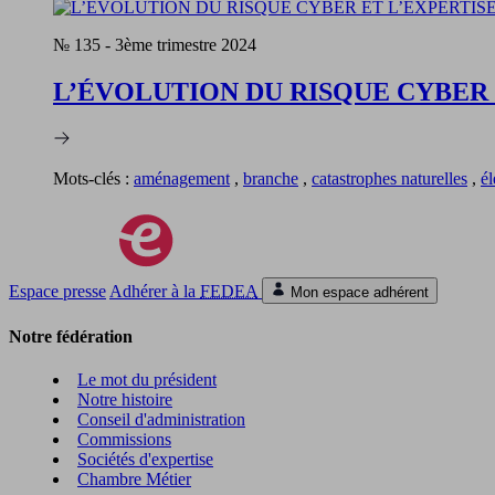
№ 135
-
3ème trimestre 2024
L’ÉVOLUTION DU RISQUE CYBER 
Mots-clés :
aménagement
,
branche
,
catastrophes naturelles
,
é
Espace presse
Adhérer à la
FEDEA
Mon espace adhérent
Notre fédération
Le mot du président
Notre histoire
Conseil d'administration
Commissions
Sociétés d'expertise
Chambre Métier