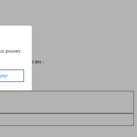
ous pouvez
'Expert, ce sont des :
pter