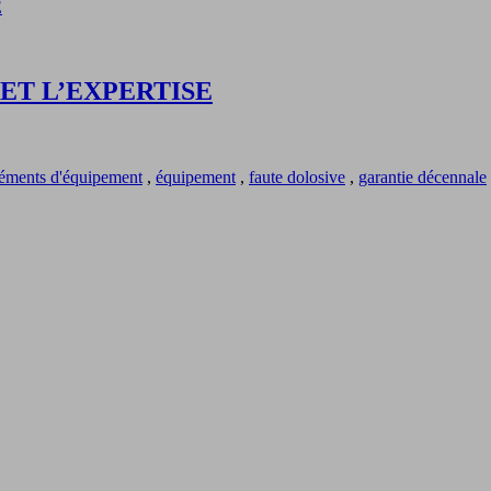
ET L’EXPERTISE
léments d'équipement
,
équipement
,
faute dolosive
,
garantie décennale