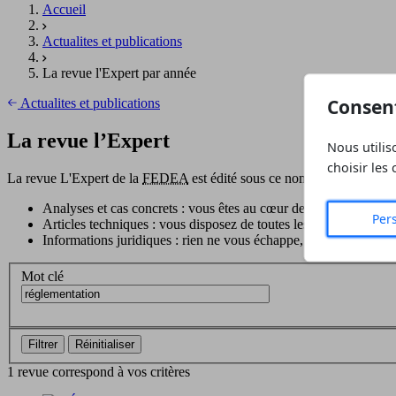
Accueil
Actualites et publications
La revue l'Expert par année
Consen
Actualites et publications
La revue l’Expert
Nous utilis
choisir les
La revue L'Expert de la
FEDEA
est édité sous ce nom depuis 1991; l
Analyses et cas concrets : vous êtes au cœur des réalités
Per
Articles techniques : vous disposez de toutes les connaissances
Informations juridiques : rien ne vous échappe, vous travaillez e
Mot clé
Filtrer
Réinitialiser
1 revue correspond à vos critères