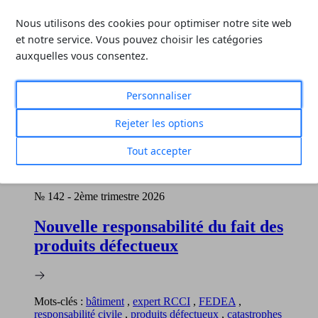
Ce contenu vous a été utile ? N’hésitez pas à le partagez avec votre
réseau
Nous utilisons des cookies pour optimiser notre site web
et notre service. Vous pouvez choisir les catégories
auxquelles vous consentez.
D'autres revues qui pourraient vous intéresser
Personnaliser
Toutes les revues
Rejeter les options
Tout accepter
№ 142
-
2ème trimestre 2026
Nouvelle responsabilité du fait des
produits défectueux
Mots-clés :
bâtiment
,
expert RCCI
,
FEDEA
,
responsabilité civile
,
produits défectueux
,
catastrophes