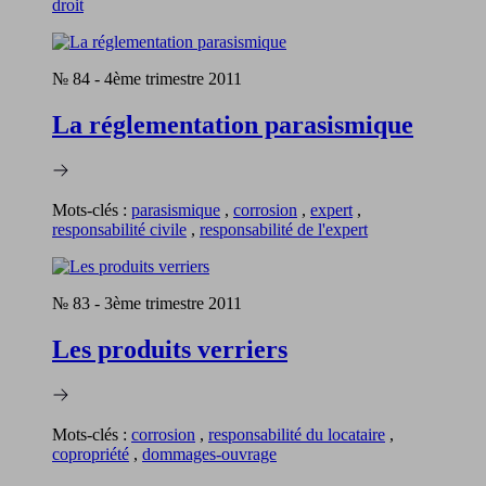
droit
№ 84
-
4ème trimestre 2011
La réglementation parasismique
Mots-clés :
parasismique
,
corrosion
,
expert
,
responsabilité civile
,
responsabilité de l'expert
№ 83
-
3ème trimestre 2011
Les produits verriers
Mots-clés :
corrosion
,
responsabilité du locataire
,
copropriété
,
dommages-ouvrage