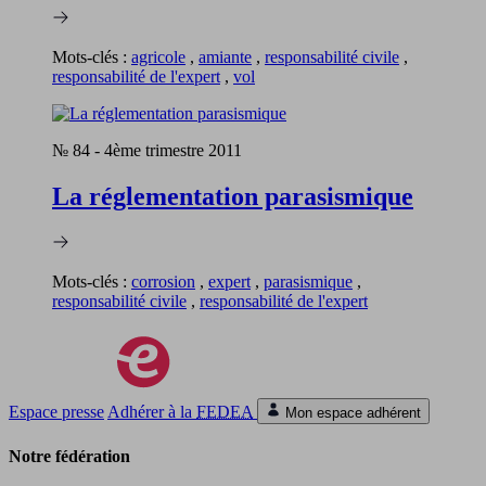
Mots-clés :
agricole
,
amiante
,
responsabilité civile
,
responsabilité de l'expert
,
vol
№ 84
-
4ème trimestre 2011
La réglementation parasismique
Mots-clés :
corrosion
,
expert
,
parasismique
,
responsabilité civile
,
responsabilité de l'expert
Espace presse
Adhérer à la
FEDEA
Mon espace adhérent
Notre fédération