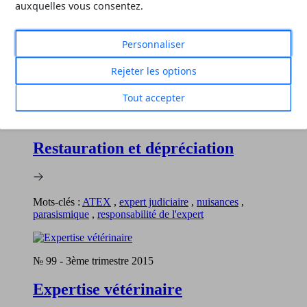
auxquelles vous consentez.
Personnaliser
Filtrer
Réinitialiser
Rejeter les options
3 revues correspondent à vos critères
Tout accepter
№ 112
-
4ème trimestre 2018
Restauration et dépréciation
Mots-clés :
ATEX
,
expert judiciaire
,
nuisances
,
parasismique
,
responsabilité de l'expert
№ 99
-
3ème trimestre 2015
Expertise vétérinaire