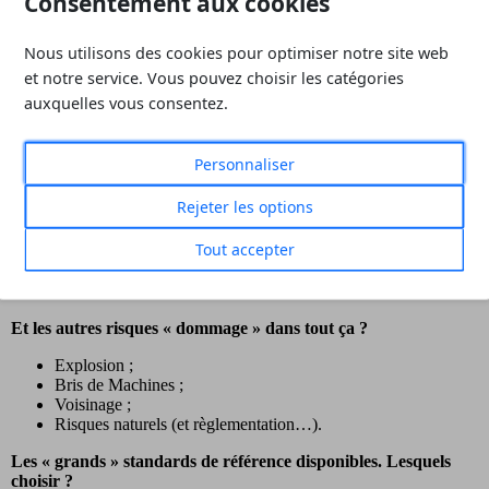
Consentement aux cookies
La protection c’est quoi ? Comment protège-t-on un risque ?
Nous utilisons des cookies pour optimiser notre site web
La détection incendie : pour qui, pour quoi, ça sert vraiment à
et notre service. Vous pouvez choisir les catégories
quelque chose ?
Les protections incendie manuelles ;
auxquelles vous consentez.
Les protections incendie à eau et leurs dérivés (sprinkleurs,
déluge, brouillard d’eau, les sources d’eau) ;
Les protections incendie à gaz.
Personnaliser
Rejeter les options
Et les Pompiers dans tout ça ? Ils font quoi ? Ils servent à quoi
Tout accepter
? Ils ne suffisent pas ?
Et les autres risques « dommage » dans tout ça ?
Explosion ;
Bris de Machines ;
Voisinage ;
Risques naturels (et règlementation…).
Les « grands » standards de référence disponibles. Lesquels
choisir ?