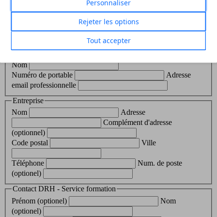
Personnaliser
Du 02 nov. au 03 nov. 2026
Rejeter les options
Je choisis cette session
Tout accepter
Vos informations personnelles
Civilité
Prénom
Nom
Numéro de portable
Adresse
email professionnelle
Entreprise
Nom
Adresse
Complément d'adresse
(optionnel)
Code postal
Ville
Téléphone
Num. de poste
(optionel)
Contact DRH - Service formation
Prénom (optionel)
Nom
(optionel)