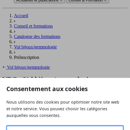
Actualités et publications
Conseil & Formation
Accueil
Conseil et formations
Catalogue des formations
Vol bijoux/gemmologie
Préinscription
Vol bijoux/gemmologie
VBG - Vol bijoux/gemmologie
Consentement aux cookies
Formulaire de pré-inscription
Tous les champs sont requis sauf ceux indiqués optionnels.
Nous utilisons des cookies pour optimiser notre site web
(Adhérent? Connectez-vous et laissez-nous pré-remplir le
et notre service. Vous pouvez choisir les catégories
formulaire)
auxquelles vous consentez.
Session(s)