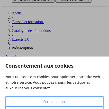
Actualités et publications
Conseil & Formation
Accueil
Conseil et formations
Catalogue des formations
Experts 3.0
Préinscription
Experts 3.0
Consentement aux cookies
EC3 - Experts 3.0
Nous utilisons des cookies pour optimiser notre site web
Formulaire de pré-inscription
et notre service. Vous pouvez choisir les catégories
Tous les champs sont requis sauf ceux indiqués optionnels.
auxquelles vous consentez.
(Adhérent? Connectez-vous et laissez-nous pré-remplir le
formulaire)
Personnaliser
Session(s)