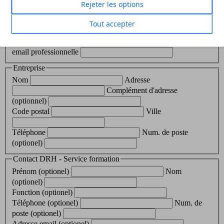
Rejeter les options
Vos informations personnelles
Civilité
Prénom
Tout accepter
Nom
Numéro de portable
Adresse
email professionnelle
Entreprise
Nom
Adresse
Complément d'adresse
(optionnel)
Code postal
Ville
Téléphone
Num. de poste
(optionel)
Contact DRH - Service formation
Prénom (optionel)
Nom
(optionel)
Fonction (optionel)
Téléphone (optionel)
Num. de
poste (optionel)
Adresse email (optionel)