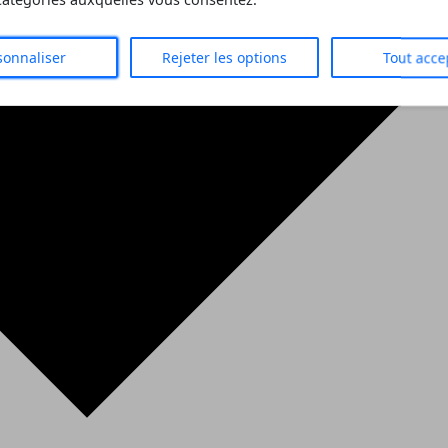
 catégories auxquelles vous consentez.
sonnaliser
Rejeter les options
Tout acce