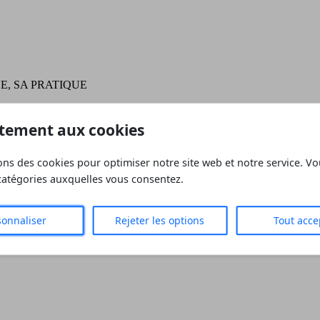
E, SA PRATIQUE
tement aux cookies
ons des cookies pour optimiser notre site web et notre service. V
 SA TECHNIQUE, SA PRATIQUE
 catégories auxquelles vous consentez.
sonnaliser
Rejeter les options
Tout acce