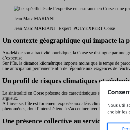
Jean Marc MARIANI
Jean-Marc MARIANI - Expert -POLYEXPERT Corse
Un contexte géographique qui impacte la p
Au-delà de son attractivité touristique, la Corse se distingue par une
d’expertise.
Sur l’île, la distance kilométrique importe moins que le temps de parcour
une anticipation permanente afin de répondre aux exigences de réactivi
Un profil de risques climatiques et géologi
Consen
La sinistralité en Corse présente des caractéristiques spécifiques. Les s
argileux.
À l’inverse, l’île est fortement exposée aux aléas climatiques : vents
Nous utilis
phénomènes, dont l’intensité tend à s’accentuer avec le changement cli
choisir les
Une présence collective au service de l’effi
Per