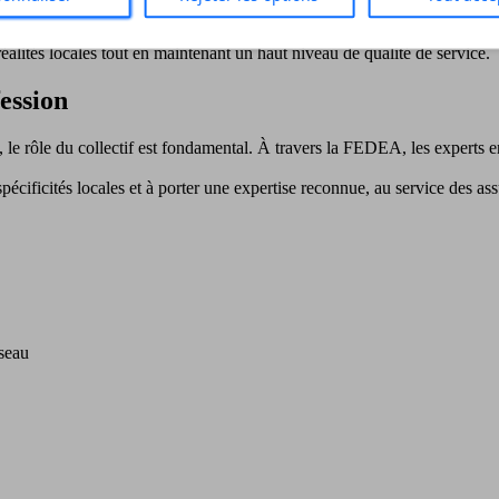
inets d’expertise ont développé en Corse une organisation territoriale ad
d’intervenir rapidement auprès des assurés.
réalités locales tout en maintenant un haut niveau de qualité de service.
ession
e, le rôle du collectif est fondamental. À travers la FEDEA, les experts
 spécificités locales et à porter une expertise reconnue, au service des a
éseau