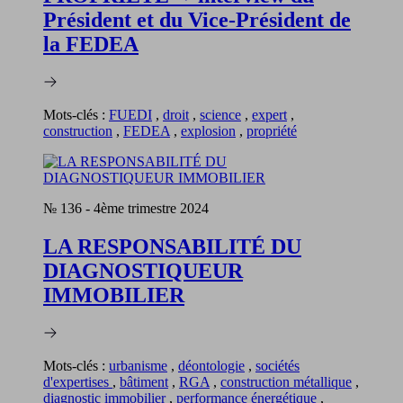
Président et du Vice-Président de
la FEDEA
Mots-clés :
FUEDI
,
droit
,
science
,
expert
,
construction
,
FEDEA
,
explosion
,
propriété
№ 136
-
4ème trimestre 2024
LA RESPONSABILITÉ DU
DIAGNOSTIQUEUR
IMMOBILIER
Mots-clés :
urbanisme
,
déontologie
,
sociétés
d'expertises
,
bâtiment
,
RGA
,
construction métallique
,
diagnostic immobilier
,
performance énergétique
,