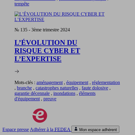
tempête
№ 135
-
3ème trimestre 2024
L’ÉVOLUTION DU
RISQUE CYBER ET
L’EXPERTISE
Mots-clés :
aménagement
,
équipement
,
réglementation
,
branche
,
catastrophes naturelles
,
faute dolosive
,
garantie décennale
,
inondations
,
éléments
d'équipement
,
preuve
Espace presse
Adhérer à la
FEDEA
Mon espace adhérent