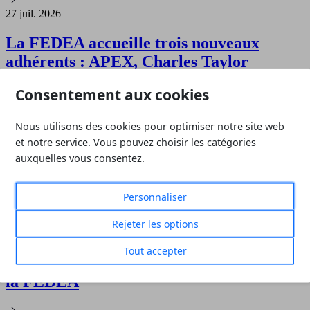
27 juil. 2026
La FEDEA accueille trois nouveaux
adhérents : APEX, Charles Taylor
Adjusting et ETICA GROUPE
Consentement aux cookies
23 juil. 2026
Nous utilisons des cookies pour optimiser notre site web
et notre service. Vous pouvez choisir les catégories
La FEDEA accueille Synaegis, son 17ᵉ
auxquelles vous consentez.
adhérent
Personnaliser
24 juin 2026
Rejeter les options
Alain Cassagnabère nommé
Tout accepter
vice‑président de la Chambre Métier de
la FEDEA